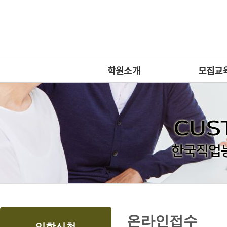
상
위
메
링
인
크
메
뉴
학원소개
모집교
본
하
링
본
온라인접수
문
위
크
문