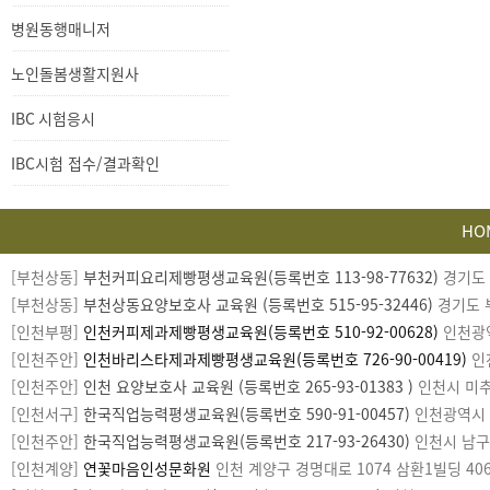
과확인
병원동행매니저
노인돌봄생활지원사
IBC 시험응시
IBC시험 접수/결과확인
HO
카
[부천상동]
부천커피요리제빵평생교육원(등록번호 113-98-77632)
경기도 부
피
[부천상동]
부천상동요양보호사 교육원 (등록번호 515-95-32446)
경기도 부
라
[인천부평]
인천커피제과제빵평생교육원(등록번호 510-92-00628)
인천광역시
이
[인천주안]
인천바리스타제과제빵평생교육원(등록번호 726-90-00419)
인천
트
[인천주안]
인천 요양보호사 교육원 (등록번호 265-93-01383 )
인천시 미추홀
[인천서구]
한국직업능력평생교육원(등록번호 590-91-00457)
인천광역시 서구
[인천주안]
한국직업능력평생교육원(등록번호 217-93-26430)
인천시 남구 미
[인천계양]
연꽃마음인성문화원
인천 계양구 경명대로 1074 삼환1빌딩 406호