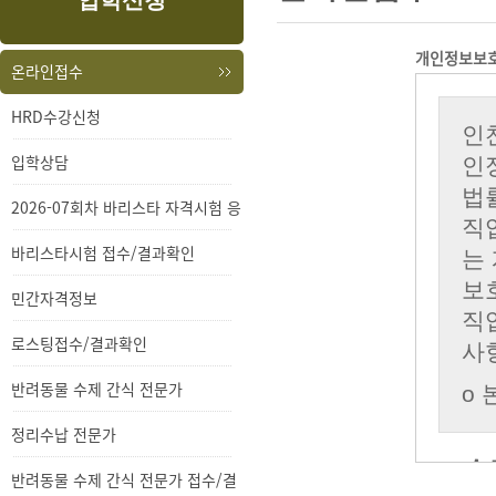
입학신청
내
메
용
뉴
개인정보보
온라인접수
HRD수강신청
입학상담
2026-07회차 바리스타 자격시험 응
시
바리스타시험 접수/결과확인
민간자격정보
로스팅접수/결과확인
반려동물 수제 간식 전문가
정리수납 전문가
반려동물 수제 간식 전문가 접수/결