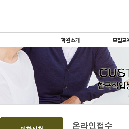
상
위
메
링
인
크
메
뉴
학원소개
모집교
본
하
링
본
온라인접수
문
위
크
문