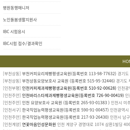
과확인
병원동행매니저
노인돌봄생활지원사
IBC 시험응시
IBC시험 접수/결과확인
HO
카
[부천상동]
부천커피요리제빵평생교육원(등록번호 113-98-77632)
경기도 부
피
[부천상동]
부천상동요양보호사 교육원 (등록번호 515-95-32446)
경기도 부
라
[인천부평]
인천커피제과제빵평생교육원(등록번호 510-92-00628)
인천광역시
이
[인천주안]
인천바리스타제과제빵평생교육원(등록번호 726-90-00419)
인천
트
[인천주안]
인천 요양보호사 교육원 (등록번호 265-93-01383 )
인천시 미추홀
[인천서구]
한국직업능력평생교육원(등록번호 590-91-00457)
인천광역시 서구
[인천주안]
한국직업능력평생교육원(등록번호 217-93-26430)
인천시 남구 미
[인천계양]
연꽃마음인성문화원
인천 계양구 경명대로 1074 삼환1빌딩 406호