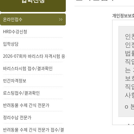
입학신청
내
메
용
뉴
개인정보보
온라인접수
HRD수강신청
입학상담
2026-07회차 바리스타 자격시험 응
시
바리스타시험 접수/결과확인
민간자격정보
로스팅접수/결과확인
반려동물 수제 간식 전문가
정리수납 전문가
반려동물 수제 간식 전문가 접수/결