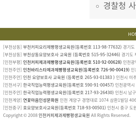
경찰청 사이
HO
카
[부천상동]
부천커피요리제빵평생교육원(등록번호 113-98-77632)
경기도 부
피
[부천상동]
부천상동요양보호사 교육원 (등록번호 515-95-32446)
경기도 부
라
[인천부평]
인천커피제과제빵평생교육원(등록번호 510-92-00628)
인천광역시
이
[인천주안]
인천바리스타제과제빵평생교육원(등록번호 726-90-00419)
인천
트
[인천주안]
인천 요양보호사 교육원 (등록번호 265-93-01383 )
인천시 미추홀
[인천서구]
한국직업능력평생교육원(등록번호 590-91-00457)
인천광역시 서구
[인천주안]
한국직업능력평생교육원(등록번호 217-93-26430)
인천시 남구 미
[인천계양]
연꽃마음인성문화원
인천 계양구 경명대로 1074 삼환1빌딩 406호
[인천중구]
효요양보호사교육원(등록번호 718-93-00501)
인천시 중구 도원로1
Copyright © 2008
인천커피제과제빵평생교육원
All Rights Reserved.