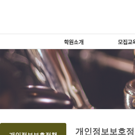
상
위
메
링
인
크
메
뉴
학원소개
모집교
본
하
링
본
개인정보보호정
문
위
크
문