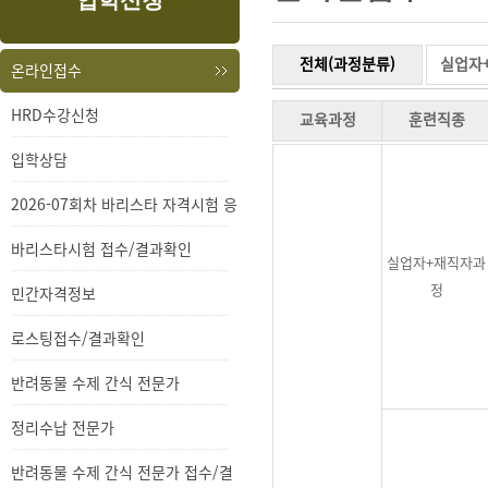
입학신청
내
메
용
뉴
전체(과정분류)
실업자
온라인접수
HRD수강신청
교육과정
훈련직종
입학상담
2026-07회차 바리스타 자격시험 응
시
바리스타시험 접수/결과확인
실업자+재직자과
정
민간자격정보
로스팅접수/결과확인
반려동물 수제 간식 전문가
정리수납 전문가
반려동물 수제 간식 전문가 접수/결