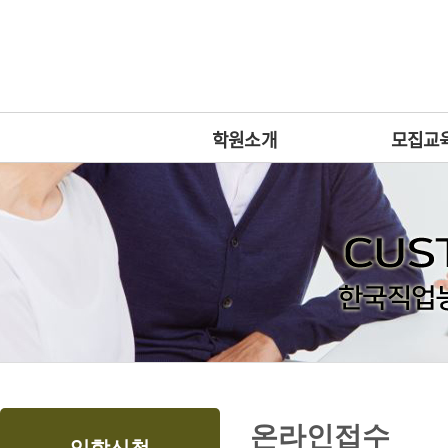
상
위
메
링
인
크
메
뉴
학원소개
모집교
본
하
링
본
온라인접수
문
위
크
문