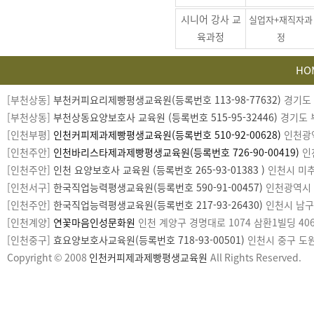
시니어 강사 교
실업자+재직자과
육과정
정
HO
카
[부천상동]
부천커피요리제빵평생교육원(등록번호 113-98-77632)
경기도 부
피
[부천상동]
부천상동요양보호사 교육원 (등록번호 515-95-32446)
경기도 부
라
[인천부평]
인천커피제과제빵평생교육원(등록번호 510-92-00628)
인천광역시
이
[인천주안]
인천바리스타제과제빵평생교육원(등록번호 726-90-00419)
인천
트
[인천주안]
인천 요양보호사 교육원 (등록번호 265-93-01383 )
인천시 미추홀
[인천서구]
한국직업능력평생교육원(등록번호 590-91-00457)
인천광역시 서구
[인천주안]
한국직업능력평생교육원(등록번호 217-93-26430)
인천시 남구 미
[인천계양]
연꽃마음인성문화원
인천 계양구 경명대로 1074 삼환1빌딩 406호
[인천중구]
효요양보호사교육원(등록번호 718-93-00501)
인천시 중구 도원로1
Copyright © 2008
인천커피제과제빵평생교육원
All Rights Reserved.