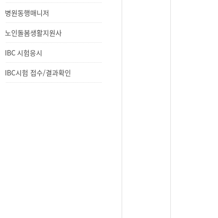
과확인
병원동행매니저
노인돌봄생활지원사
IBC 시험응시
IBC시험 접수/결과확인