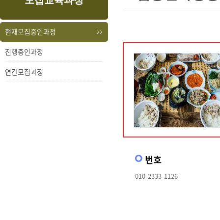
모집교육과정
내
메
용
뉴
현재모집중인과정
진행중인과정
연간모집과정
번호
010-2333-1126