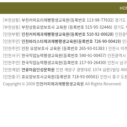
HO
카
[부천상동]
부천커피요리제빵평생교육원(등록번호 113-98-77632)
경기도 부
피
[부천상동]
부천상동요양보호사 교육원 (등록번호 515-95-32446)
경기도 부
라
[인천부평]
인천커피제과제빵평생교육원(등록번호 510-92-00628)
인천광역시
이
[인천주안]
인천바리스타제과제빵평생교육원(등록번호 726-90-00419)
인천
트
[인천주안]
인천 요양보호사 교육원 (등록번호 265-93-01383 )
인천시 미추홀
[인천서구]
한국직업능력평생교육원(등록번호 590-91-00457)
인천광역시 서구
[인천주안]
한국직업능력평생교육원(등록번호 217-93-26430)
인천시 남구 미
[인천계양]
연꽃마음인성문화원
인천 계양구 경명대로 1074 삼환1빌딩 406호
[인천중구]
효요양보호사교육원(등록번호 718-93-00501)
인천시 중구 도원로1
Copyright © 2008
인천커피제과제빵평생교육원
All Rights Reserved.