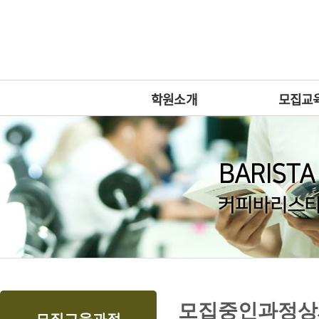
상
위
메
링
인
크
메
뉴
학원소개
모집교
본
하
링
본
모집중인과정상
문
위
크
문