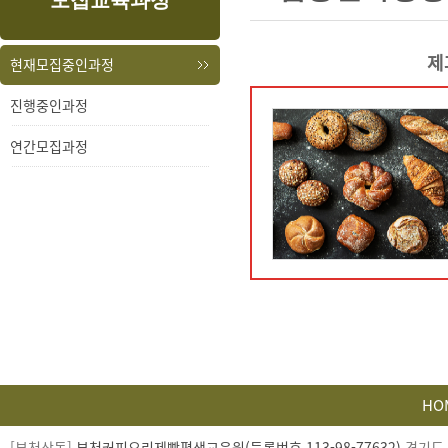
모집교육과정
내
메
용
뉴
제
현재모집중인과정
진행중인과정
연간모집과정
HO