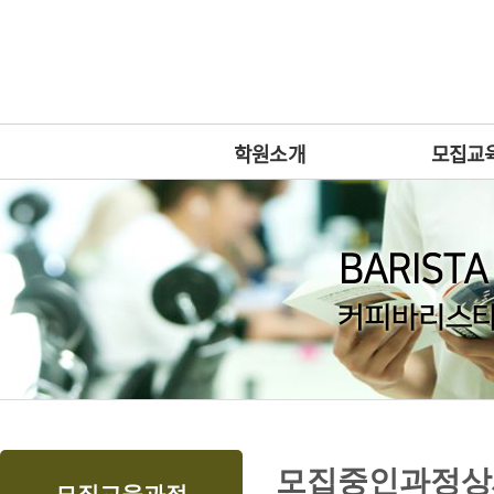
상
위
메
링
인
크
메
뉴
학원소개
모집교
본
하
링
본
모집중인과정상
문
위
크
문