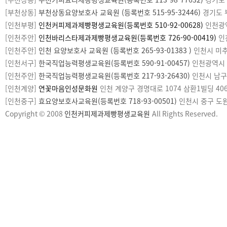
카
[부천상동]
부천커피요리제빵평생교육원(등록번호 113-98-77632)
경기도 부
피
[부천상동]
부천상동요양보호사 교육원 (등록번호 515-95-32446)
경기도 부
라
[인천부평]
인천커피제과제빵평생교육원(등록번호 510-92-00628)
인천광역시
이
[인천주안]
인천바리스타제과제빵평생교육원(등록번호 726-90-00419)
인천
트
[인천주안]
인천 요양보호사 교육원 (등록번호 265-93-01383 )
인천시 미추홀
[인천서구]
한국직업능력평생교육원(등록번호 590-91-00457)
인천광역시 서구
[인천주안]
한국직업능력평생교육원(등록번호 217-93-26430)
인천시 남구 미
[인천계양]
연꽃마음인성문화원
인천 계양구 경명대로 1074 삼환1빌딩 406호
[인천중구]
효요양보호사교육원(등록번호 718-93-00501)
인천시 중구 도원로1
Copyright © 2008
인천커피제과제빵평생교육원
All Rights Reserved.