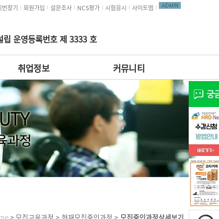
비번찾기
회원가입
설문조사
NCS평가
시험응시
사이트맵
립 운영등록번호 제 3333 호
취업정보
커뮤니티
ome
> 모집교육과정 > 현재모집중인과정 >
모집중인과정상세보기