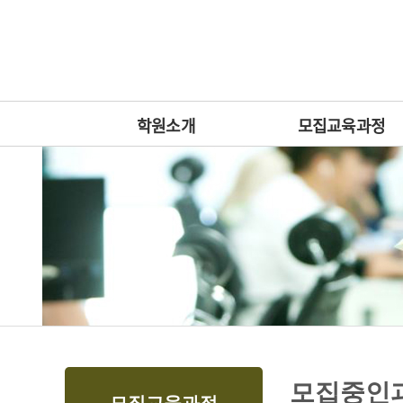
상
위
메
링
인
크
메
뉴
학원소개
모집교육과정
본
하
링
본
모집중인
문
위
크
문