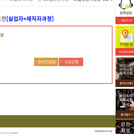
오전
[실업자+재직자과정]
과정