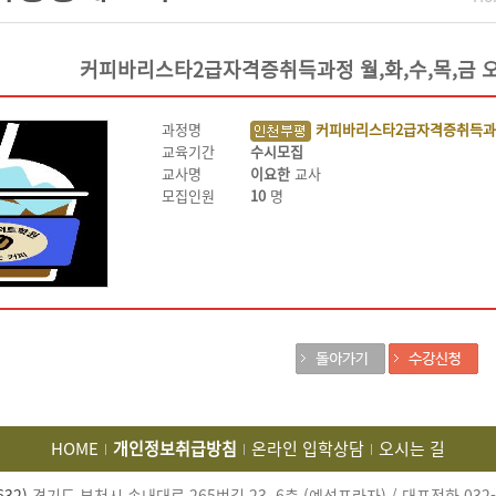
커피바리스타2급자격증취득과정 월,화,수,목,금 
과정명
커피바리스타2급자격증취득
교육기간
수시모집
교사명
이요한
교사
모집인원
10
명
HOME
개인정보취급방침
온라인 입학상담
오시는 길